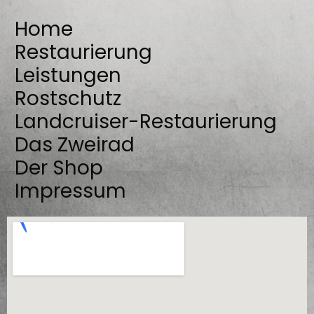
Home
Restaurierung
Leistungen
Rostschutz
Landcruiser-Restaurierung
Das Zweirad
Der Shop
Impressum